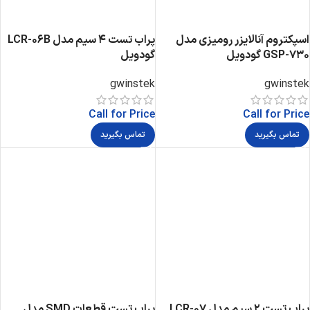
اسپکتروم آنالایزر رومیزی مدل
پراب تست 4 سیم مدل LCR-06B
GSP-730 گودویل
گودویل
gwinstek
gwinstek
Call for Price
Call for Price
تماس بگیرید
تماس بگیرید
پراب تست 2 سیم مدل LCR-07
پراب تست قطعات SMD مدل