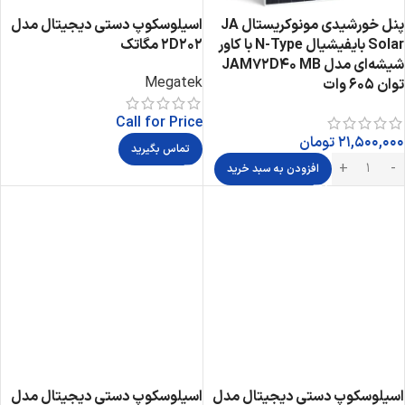
پنل خورشیدی مونوکریستال JA
اسیلوسکوپ دستی دیجیتال مدل
Solar بایفیشیال N-Type با کاور
2D202 مگاتک
شیشه‌ای مدل JAM72D40 MB
Megatek
توان 605 وات
Call for Price
21,500,000
تومان
تماس بگیرید
افزودن به سبد خرید
اسیلوسکوپ دستی دیجیتال مدل
اسیلوسکوپ دستی دیجیتال مدل