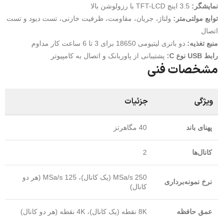
نمایشگر:
3.5 اینچ TFT-LCD با رزولوشن بالا
توابع مولتی‌متر:
ولتاژ، جریان، مقاومت، ظرفیت خازنی، تست دیود و تست
اتصال
منبع تغذیه:
دو باتری لیتیومی 18650 برای 3 تا 6 ساعت کار مداوم
رابط USB نوع C:
پشتیبانی از پاوربانک و اتصال به کامپیوتر
مشخصات فنی
ویژگی
جزئیات
پهنای باند
40 مگاهرتز
کانال‌ها
2
250 MSa/s (یک کانال)، 125 MSa/s (هر دو
نرخ نمونه‌برداری
کانال)
عمق حافظه
8K نقطه (یک کانال)، 4K نقطه (هر دو کانال)