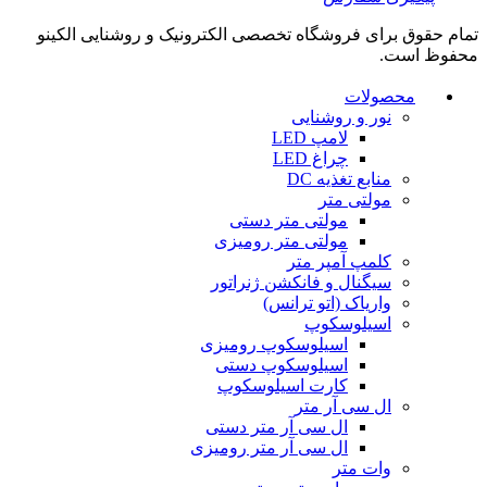
تمام حقوق برای فروشگاه تخصصی الکترونیک و روشنایی الکینو
محفوظ است.
محصولات
نور و روشنایی
لامپ LED
چراغ LED
منابع تغذیه DC
مولتی متر
مولتی متر دستی
مولتی متر رومیزی
کلمپ آمپر متر
سیگنال و فانکشن ژنراتور
واریاک (اتو ترانس)
اسیلوسکوپ
اسیلوسکوپ رومیزی
اسیلوسکوپ دستی
کارت اسیلوسکوپ
ال سی آر متر
ال سی آر متر دستی
ال سی آر متر رومیزی
وات متر