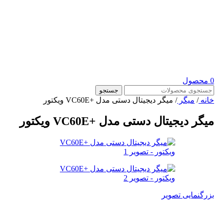
0
محصول
جستجو
خانه
/
میگر
/
میگر دیجیتال دستی مدل +VC60E ویکتور
میگر دیجیتال دستی مدل +VC60E ویکتور
بزرگنمایی تصویر