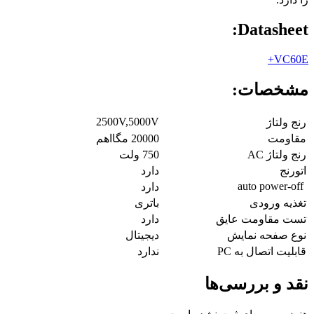
Datasheet:
VC60E+
مشخصات:
2500V,5000V
رنج ولتاژ
مقاومت
20000 مگااهم
رنج ولتاژ AC
750 ولت
اتورنج
دارد
auto power-off
دارد
تغذیه ورودی
باتری
تست مقاومت عایق
دارد
نوع صفحه نمایش
دیجیتال
قابلیت اتصال به PC
ندارد
نقد و بررسی‌ها