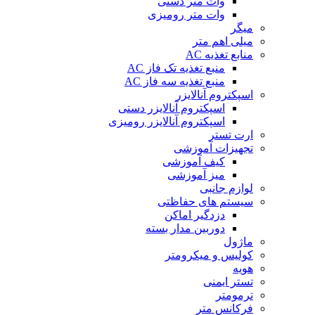
وات متر دستی
وات متر رومیزی
میگر
میلی اهم متر
منابع تغذیه AC
منبع تغذیه تک فاز AC
منبع تغذیه سه فاز AC
اسپکتروم آنالایزر
اسپکتروم آنالایزر دستی
اسپکتروم آنالایزر رومیزی
ارت تستر
تجهیزات آموزشی
کیف آموزشی
میز آموزشی
لوازم جانبی
سیستم های حفاظتی
دزدگیر اماکن
دوربین مدار بسته
ماژول
کولیس و میکرومتر
هویه
تستر ایمنی
ترمومتر
فرکانس متر