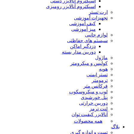
اسپکتروم آنالایزر دستی
اسپکتروم آنالایزر رومیزی
ارت تستر
تجهیزات آموزشی
کیف آموزشی
میز آموزشی
لوازم جانبی
سیستم های حفاظتی
دزدگیر اماکن
دوربین مدار بسته
ماژول
کولیس و میکرومتر
هویه
تستر ایمنی
ترمومتر
فرکانس متر
لوپ و میکروسکوپ
پنل خورشیدی
دوربین حرارتی
لنت ترمز
آنالایزر کیفیت توان
همه محصولات
بلاگ
تست و اندازه گیری