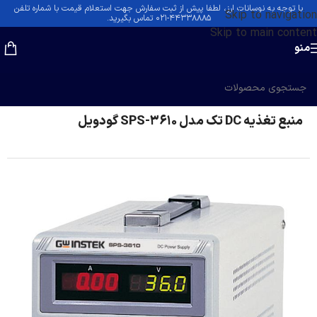
با توجه به نوسانات ارز، لطفا پیش از ثبت سفارش جهت استعلام قیمت با شماره تلفن
Skip to navigation
۴۴۳۳۸۸۸۵-۰۲۱ تماس بگیرید.
Skip to main content
منو
خانه
/
منابع تغذیه DC
منبع تغذیه DC تک مدل SPS-3610 گودویل