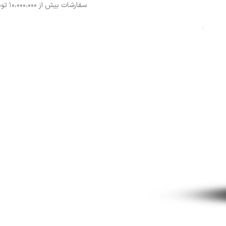
سفارشات بیش از ۱۰،000،000 تومان