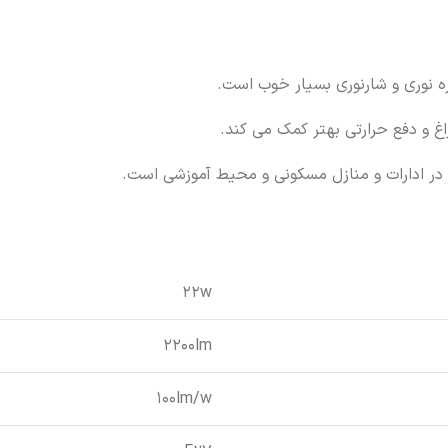
اغ و دفع حرارتی بهتر کمک می کند.
22w
2200lm
100lm/w