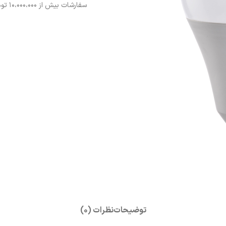
سفارشات بیش از ۱۰،000،000 تومان
توضیحات
نظرات (0)