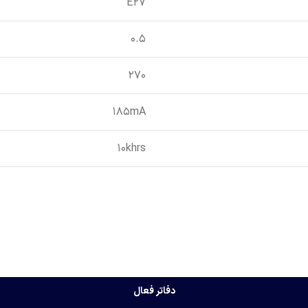
E27
0.5
270
185mA
10khrs
دفاتر فعال