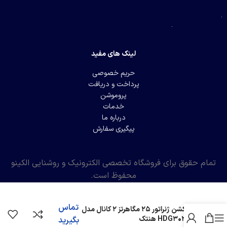
لینک های مفید
حریم خصوصی
پرداخت و دریافت
پروموشن
خدمات
درباره ما
پیگیری سفارش
تمام حقوق برای فروشگاه تخصصی الکترونیک و روشنایی الکینو
محفوظ است.
تماس
فانکشن ژنراتور 25 مگاهرتز 2 کانال مدل
HDG3022B هنتک
بگیرید