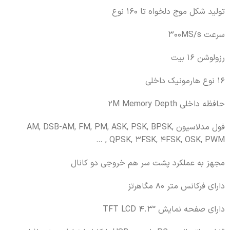
تولید شکل موج دلخواه تا 160 نوع
سرعت 300MS/s
رزولوشن 16 بیت
16 نوع هارمونیک داخلی
حافظه داخلی 2M Memory Depth
فول مدلاسیون AM, DSB-AM, FM, PM, ASK, PSK, BPSK,
QPSK, 3FSK, 4FSK, OSK, PWM , …
مجهز به عملکرد پشت سر هم خروجی دو کانال
دارای فرکانس متر 80 مگاهرتز
دارای صفحه نمایش “TFT LCD 4.3