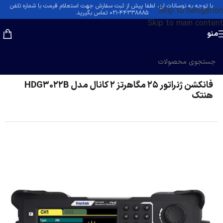
با توجه به نوسانات ارز، لطفا پیش از ثبت سفارش جهت استعلام قیمت با شماره تلفن
Skip to navigation
۴۴۳۳۸۸۸۵-۰۲۱ تماس بگیرید.
Skip to main content
منو
خانه
/
سیگنال و فانکشن ژنراتور
فانکشن ژنراتور 25 مگاهرتز 2 کانال مدل HDG3022B
هنتک