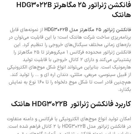
فانکشن ژنراتور 25 مگاهرتز HDG3022B
هانتک
فانکشن ژنراتور 25 مگاهرتز مدل HDG3022B
از نمونه‌های قابل
برنامه‌ریزی ساخت شرکت هانتک است؛ با این قابلیت می‌توان در
بازه‌های زمانی مختلف سیگنال‌های خروجی را تنظیم کرد. این
فانکشن ژنراتور محدوده فرکانس 1 میکروهرتز تا 25 مگاهرتز را
پشتیبانی می‌کند و دارای 2 کانال خروجی با قابلیت تولید
هارمونیک است. بنابراین می‌تواند انواع شکل موج‌های الکترونیکی
از قبیل سینوسی، مربعی، مثلثی، دندان اره ای و … را تولید کند.
هم‌چنین قادر است تا شکل موج دلخواه را تا 160 نوع به نمایش
بگذارد.
کاربرد فانکشن ژنراتور HDG3022B هانتک
امکان تولید انواع موج‌های الکترونیکی با فرکانس و دامنه متفاوت
در فانکشن ژنراتور مدل HDG3022B با 2 کانال فراهم شده است.
بنابراین از این نمونه فانکشن ژنراتور در آزمایشگاه‌های برق و