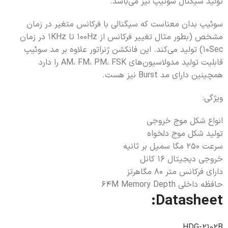
تولید سیگنال سوئیپ نیز می‌باشد.
سوئیپ بدان معناست که سیگنالی با فرکانس متغیر در زمان
مشخص (بطور مثال تغییر فرکانس از 100Hz تا 1KHz در زمان
10Sec) تولید می‌کند. این فانکشن ژنراتور علاوه بر مد سوئیپ
قابلیت تولید مدولاسیون‌های AM، FM، PM، FSK را دارد
همچینین دارای مد Burst نیز هست.
ویژگی:
انواع شکل موج خروجی
تولید شکل موج دلخواه
سرعت 250 مگا سمپل بر ثانیه
خروجی دیجیتال 16 کانل
دارای فرکانس متر 80 مگاهرتز
حافظه داخلی 64M Memory Depth
Datasheet:
HDG-2102B