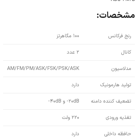
مشخصات:
رنج فرکانس
100 مگاهرتز
کانال
2 عدد
مدلاسیون
AM/FM/PM/ASK/FSK/PSK/ASK
تولید هارمونیک
دارد
تضعیف کننده دامنه
20dB- و 40dB-
تغذیه ورودی
220 ولت
حافظه داخلی
دارد