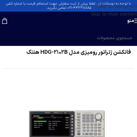
با توجه به نوسانات ارز، لطفا پیش از ثبت سفارش جهت استعلام قیمت با شماره تلفن
Skip to navigation
۴۴۳۳۸۸۸۵-۰۲۱ تماس بگیرید.
Skip to main content
منو
خانه
/
سیگنال و فانکشن ژنراتور
فانکشن ژنراتور رومیزی مدل HDG-2102B هنتک