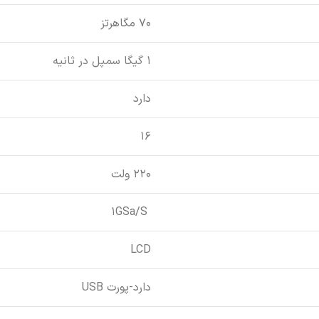
70 مگاهرتز
1 گیگا سمپل در ثانیه
دارد
16
220 ولت
1GSa/S
LCD
دارد-پورت USB