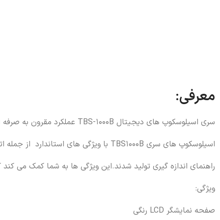
معرفی:
سری اسیلوسکوپ های دیجیتال TBS-1000B عملکرد مقرون به صرفه ای را در یک طراحی فشرده به شما ارائه می دهد.
اسیلوسکوپ های سری TBS1000B با ویژگی های استاندارد از جمله اتصال USB اندازه گیری خودکار،
راهنمای اندازه گیری تولید شدند.این ویژگی ها
به شما کمک می کند کا
ویژگی:
صفحه نمایشگر LCD رنگی