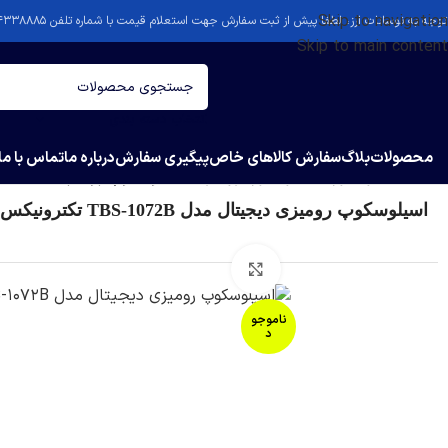
Skip to navigation
توجه به نوسانات ارز، لطفا پیش از ثبت سفارش جهت استعلام قیمت با شماره تلفن ۴۴۳۳۸۸۸۵-۰۲۱ تماس بگیرید.
Skip to main content
انتخاب دسته بندی
محصولات
بلاگ
سفارش کالاهای خاص
پیگیری سفارش
درباره ما
تماس با ما
خانه
/
اسیلوسکوپ
/
اسیلوسکوپ رومیزی
/
اسیلوسکوپ رومیزی دیجیتال مدل TBS-1072B ت
اسیلوسکوپ رومیزی دیجیتال مدل TBS-1072B تکترونیکس
بزرگنمایی تصویر
ناموجو
د