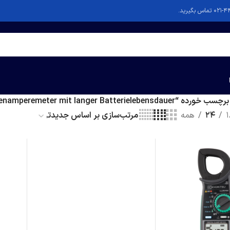
Zangenamperemeter mit langer Batterieleben”
1
24
همه