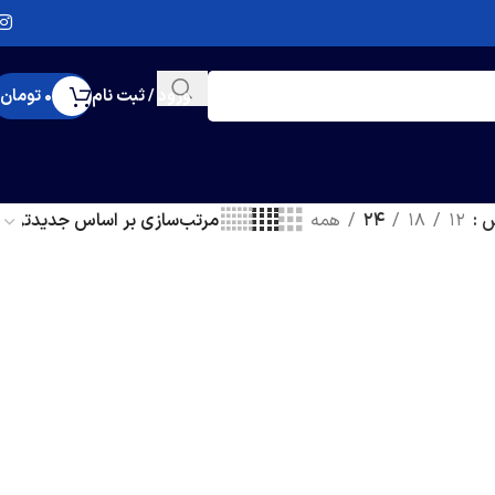
ورود / ثبت نام
0
تومان
ش
12
18
24
همه