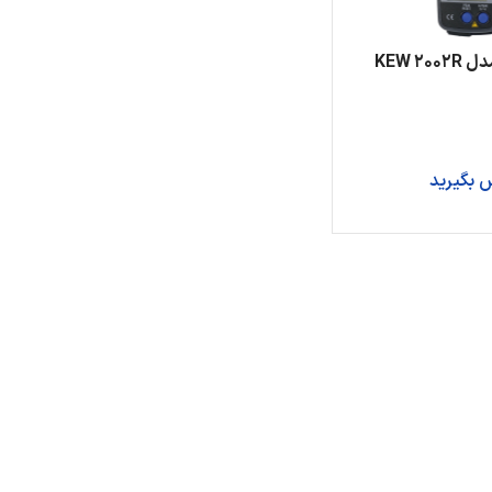
کلمپ آمپر متر مدل KEW 2002R
 بگیرید