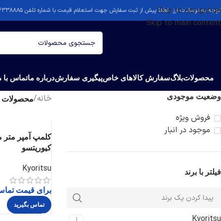
Skip to navigation
توجه به نوسانات ارز، لطفا پیش از ثبت سفارش جهت استعلام قیمت با شماره تلفن ۴۴۳۳۸۸۸۵-۰۲۱ تماس بگیرید.
Skip to main content
انتخاب دسته بندی
محصولات
بلاگ
سفارش کالاهای خاص
پیگیری سفارش
درباره ما
تماس با م
وضعیت موجودی
خانه
/
محصولات برچسب خورده “g
فروش ویژه
موجود در انبار
کیوریتسو
Kyoritsu
فیلتر با برند
برای قیمت تماس
تماس بگیرید
Kyoritsu
1