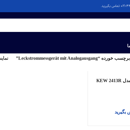
ا
Leckstrommessgerät mit Analogausgan”
نمای
کلمپ آمپر متر مدل KEW 2413R
 بگیرید