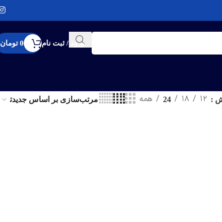
ورود / ثبت نام
0
تومان
12
18
همه
ش
24