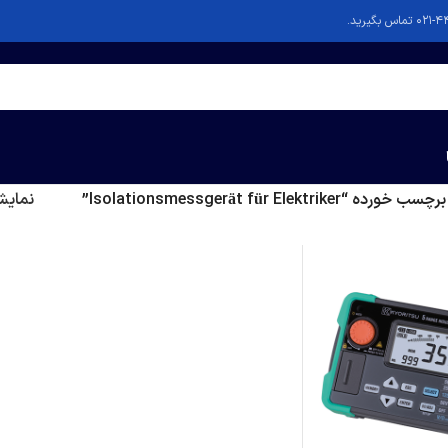
Isolationsmessgerät für Elektrike”
نمای