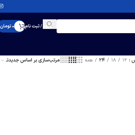
ورود / ثبت نام
0
تومان
ش
12
18
24
همه