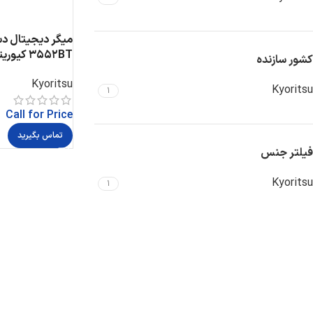
3552BT کیوریتسو
کشور سازنده
Kyoritsu
Kyoritsu
1
Call for Price
تماس بگیرید
فیلتر جنس
Kyoritsu
1
Instagram